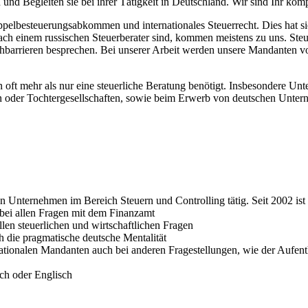
 und Begleiten sie bei ihrer Tätigkeit in Deutschland. Wir sind Ihr kom
pelbesteuerungsabkommen und internationales Steuerrecht. Dies hat sie
ach einem russischen Steuerberater sind, kommen meistens zu uns. Steue
hbarrieren besprechen. Bei unserer Arbeit werden unsere Mandanten vo
oft mehr als nur eine steuerliche Beratung benötigt. Insbesondere Un
n oder Tochtergesellschaften, sowie beim Erwerb von deutschen Unter
Unternehmen im Bereich Steuern und Controlling tätig. Seit 2002 ist s
bei allen Fragen mit dem Finanzamt
allen steuerlichen und wirtschaftlichen Fragen
h die pragmatische deutsche Mentalität
rnationalen Mandanten auch bei anderen Fragestellungen, wie der Aufe
ch oder Englisch